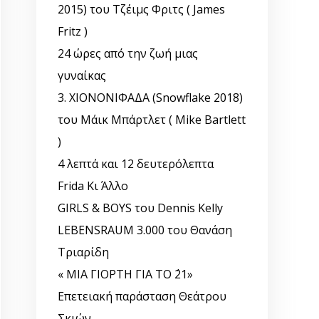
2015) του Τζέιμς Φριτς ( James
Fritz )
24 ώρες από την ζωή μιας
γυναίκας
3. ΧΙΟΝΟΝΙΦΑΔΑ (Snowflake 2018)
του Μάικ Μπάρτλετ ( Mike Bartlett
)
4 λεπτά και 12 δευτερόλεπτα
Frida Κι Άλλο
GIRLS & BOYS του Dennis Kelly
LEBENSRAUM 3.000 του Θανάση
Τριαρίδη
« ΜΙΑ ΓΙΟΡΤΗ ΓΙΑ ΤΟ ΄21»
Επετειακή παράσταση Θεάτρου
Σκιών