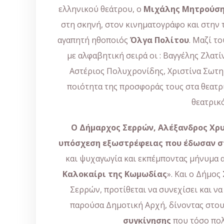
ελληνικού θεάτρου, ο
Μιχάλης Μητρούσ
στη σκηνή, στον κινηματογράφο και στην
αγαπητή ηθοποιός
Όλγα Πολίτου
. Μαζί τ
με αλφαβητική σειρά οι : Βαγγέλης Ζλατ
Αστέριος Πολυχρονίδης, Χριστίνα Σωτηρ
ποιότητα της προσφοράς τους στα θεατρ
θεατρικό
Ο Δήμαρχος Σερρών, Αλέξανδρος Χρυ
υπόσχεση εξωστρέφειας που έδωσαν στ
και ψυχαγωγία και εκπέμποντας μήνυμα αι
Καλοκαίρι της Κωμωδίας
». Και ο Δήμο
Σερρών, προτίθεται να συνεχίσει και ν
παρούσα Δημοτική Αρχή, δίνοντας στου
συγκίνησης
που τόσο πολ