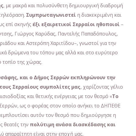
ης
, με μακρά και πολυσύνθετη δημιουργική διαδρομή
 τηλεόραση.
Συμπρωταγωνιστεί
η διακεκριμένη και
ους επί σκηνής
έξι εξαιρετικοί Σερραίοι ηθοποιοί
–
ίντσης, Γιώργος Καρύδας, Παντελής Παπαδόπουλος,
ιάδου και Αστερόπη Χαριτίδου–, γνωστοί για την
ικά δρώμενα του τόπου μας αλλά και στο ευρύτερο
 τοπίο της χώρας.
σάφης, και ο Δήμος Σερρών εκπληρώνουν την
ους Σερραίους συμπολίτες μας
, χαρίζοντας γέλιο
σιοδοξίας και θετικής ενέργειας με τον θεσμό «
Το
ς Σερρών, ως ο φορέας στον οποίο ανήκει το ΔΗΠΕΘΕ
α εμπλουτίσει αυτόν τον θεσμό που δημιούργησε η
ς θεατές την
πολύτιμη ανάσα διασκέδασης και
ύ απαραίτητη είναι στην εποχή μας.