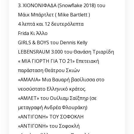
3. ΧΙΟΝΟΝΙΦΑΔΑ (Snowflake 2018) του
Μάικ Μπάρτλετ ( Mike Bartlett )
4 λεπτά και 12 δευτερόλεπτα
Frida Κι Άλλο
GIRLS & BOYS του Dennis Kelly
LEBENSRAUM 3.000 του Θανάση Τριαρίδη
« ΜΙΑ ΓΙΟΡΤΗ ΓΙΑ ΤΟ ΄21» Επετειακή
παράσταση Θεάτρου Σκιών
«ΑΜΑΛΙΑ» Μια Βαυαρή βασίλισσα στο
νεοσύστατο Ελληνικό κράτος.
«ΑΜΛΕΤ» του Ουίλιαμ Σαίξπηρ (σε
μεταγραφή Ανδρέα Φλουράκη)
«ΑΝΤΙΓΟΝΗ» ΤΟΥ ΣΟΦΟΚΛΗ
«ΑΝΤΙΓΟΝΗ» του Σοφοκλή