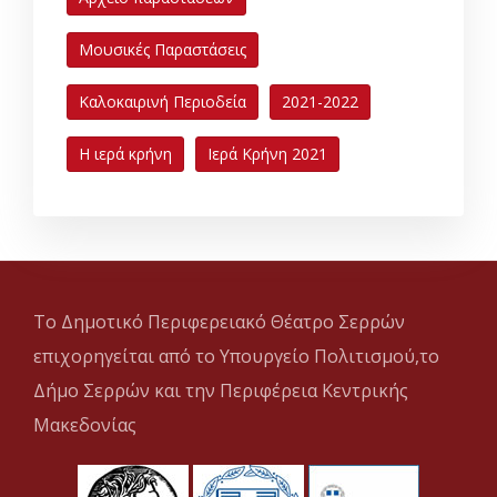
Μουσικές Παραστάσεις
Καλοκαιρινή Περιοδεία
2021-2022
Η ιερά κρήνη
Ιερά Κρήνη 2021
Το Δημοτικό Περιφερειακό Θέατρο Σερρών
επιχορηγείται από το Υπουργείο Πολιτισμού,το
Δήμο Σερρών και την Περιφέρεια Κεντρικής
Μακεδονίας