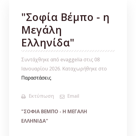
"Σοφία Βέμπο - η
Μεγάλη
Ελληνίδα"
Συντάχθηκε από evaggelia στις
08
Ιανουαρίου 2026
. Καταχωρήθηκε στο
Παραστάσεις
.
Εκτύπωση
Email
"ΣΟΦΙΑ ΒΕΜΠΟ - H ΜΕΓΑΛΗ
ΕΛΛΗΝΙΔΑ"