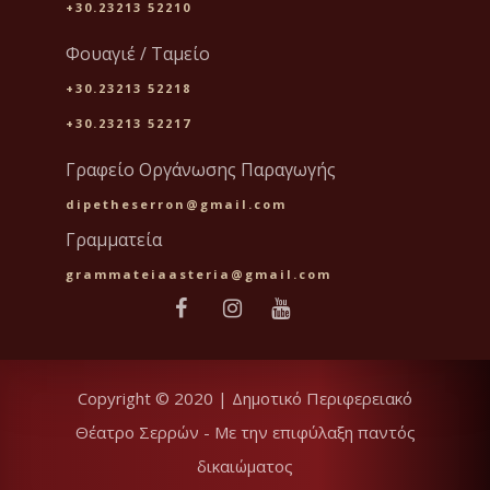
+30.23213 52210
Φουαγιέ / Ταμείο
+30.23213 52218
+30.23213 52217
Γραφείο Οργάνωσης Παραγωγής
dipetheserron@gmail.com
Γραμματεία
grammateiaasteria@gmail.com
Copyright © 2020 | Δημοτικό Περιφερειακό
Θέατρο Σερρών - Με την επιφύλαξη παντός
δικαιώματος