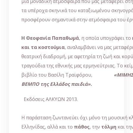
μια μοναδική ατμόσφαιρα που μας μεταφέρει στην 
τα υπέροχα σκηνικά του καταξιωμένου σκηνογ
προσφέρουν σημαντικά στην ατμόσφαιρα του έρ
Η Θεοφανία Παπαθωμά
, η οποία υπογράφει το
και τα κοστούμια
, αναλαμβάνει να μας μεταφέρ
θεατρική διαδρομή, με αφετηρία τη ζωή και κο
τραγούδια της εθνικής μας ερμηνεύτριας. Το κεί
βιβλίο του Βασίλη Τραϊφόρου,
«ΜΙΜΗΣ
ΒΕΜΠΟ
της Ελλάδος παιδιά».
Εκδόσεις ΑΛΚΥΩΝ 2013.
Η παράσταση ζωντανεύει όχι μόνο τη μουσική κ
Ελληνίδας, αλλά και το
πάθος
, την
τόλμη
και τη