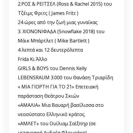
2.ΡΟΣ & ΡΕΪΤΣΕΛ (Ross & Rachel 2015) του
Τζέιμς Φριτς ( James Fritz )
24 ώρες από την ζωή μιας γυναίκας
3. ΧΙΟΝΟΝΙΦΑΔΑ (Snowflake 2018) του
Μάικ Μπάρτλετ ( Mike Bartlett )
4 λεπτά και 12 δευτερόλεπτα
Frida Κι Άλλο
GIRLS & BOYS του Dennis Kelly
LEBENSRAUM 3.000 του Θανάση Τριαρίδη
« ΜΙΑ ΓΙΟΡΤΗ ΓΙΑ ΤΟ ΄21» Επετειακή
παράσταση Θεάτρου Σκιών
«ΑΜΑΛΙΑ» Μια Βαυαρή βασίλισσα στο
νεοσύστατο Ελληνικό κράτος.
«ΑΜΛΕΤ» του Ουίλιαμ Σαίξπηρ (σε
μεταγραφή Ανδρέα Φλουράκη)