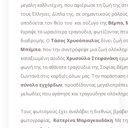
μεγάλη καλλιτέχνη, που αφιέρωσε τη ζωή της στ
τους Έλληνες. Δίπλα της, σε σημαντικούς ρόλους
υποδύεται τον θείο του και σύζυγο της
Βέμπο,
έγραψε τα ωραιότερα τραγούδια, φωτίζοντας πτ
διαδρομής. Ο
Τάσος Χρυσόπουλος
δίνει ζωή σ
Μπέμπο
, που την συντρόφεψε μια ζωή ολόκληρη
καταξιωμένη αοιδός
Χρυσούλα Στεφανάκη
ερμη
φωνή της τα αθάνατα τραγούδια της Σοφίας Βέμ
ζωντανά στις καρδιές όλων μας. Την παράσταση 
σύνολο εγχόρδων
, προσδίδοντας μεγαλοπρέπει
μελωδίες που αγάπησε και τραγούδησε ολόκληρο
Τους φωτισμούς έχει αναλάβει η διεθνώς βραβε
φωτογραφίας,
Κατερίνα Μαραγκουδάκη
. Με τ