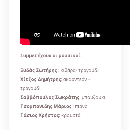
Συμμετέχουν οι μουσικοί:
Ξυδάς Σωτήρης
: κιθάρα- τραγούδι
Χίτζος Δημήτρης
: ακορντεόν -
τραγούδι
Σαββόπουλος Σωκράτης
: μπουζούκι
Τσομπανίδης Μάριος
: πιάνο
Τάσιος Χρήστος
: κρουστά