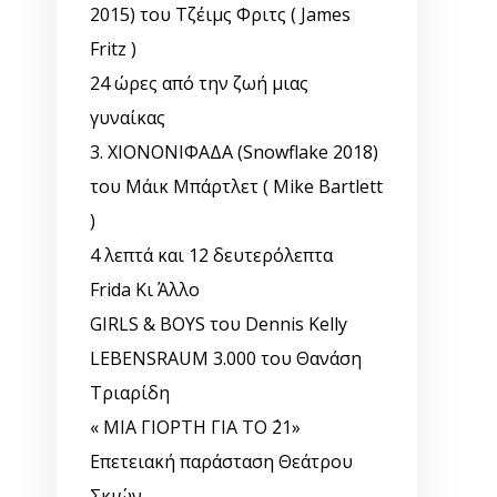
2015) του Τζέιμς Φριτς ( James
Fritz )
24 ώρες από την ζωή μιας
γυναίκας
3. ΧΙΟΝΟΝΙΦΑΔΑ (Snowflake 2018)
του Μάικ Μπάρτλετ ( Mike Bartlett
)
4 λεπτά και 12 δευτερόλεπτα
Frida Κι Άλλο
GIRLS & BOYS του Dennis Kelly
LEBENSRAUM 3.000 του Θανάση
Τριαρίδη
« ΜΙΑ ΓΙΟΡΤΗ ΓΙΑ ΤΟ ΄21»
Επετειακή παράσταση Θεάτρου
Σκιών