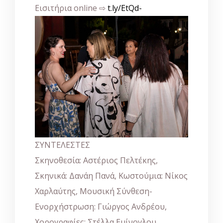
Εισιτήρια online ⇨
t.ly/EtQd-
ΣΥΝΤΕΛΕΣΤΕΣ
Σκηνοθεσία: Αστέριος Πελτέκης,
Σκηνικά: Δανάη Πανά, Κωστούμια: Νίκος
Χαρλαύτης, Μουσική Σύνθεση-
Ενορχήστρωση: Γιώργος Ανδρέου,
Χορογραφίες: Στέλλα Εμίνογλου,