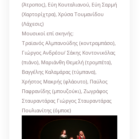
(Άτροπος), Εύη Κουταλιανού, Εύη Σαρμή
(Χαρτορίχτρα), Χρύσα Τουμανίδου
(Λάχεσις)
Μουσικοί επί σκηνής:
Τραϊανός Αλμπανούδης (κοντραμπάσο),
Γιώργος Ανδρέου/ Σάκης Κοντονικόλας
(πιάνο), Μαριάνθη Θεμελή (τρομπέτα),
Βαγγέλης Καλαμάρας (τύμπανα),
Χρήστος Μακρής (φλάουτο), Παύλος
Παφρανίδης (μπουζούκι), Ζωγράφος
Σταυραντάρας Γιώργος Σταυραντάρας
Πουλιανίτης (όμποε)