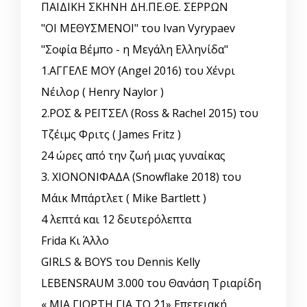
ΠΑΙΔΙΚΗ ΣΚΗΝΗ ΔΗ.ΠΕ.ΘΕ. ΣΕΡΡΩΝ
"ΟΙ ΜΕΘΥΣΜΕΝΟΙ" του Ivan Vyrypaev
"Σοφία Βέμπο - η Μεγάλη Ελληνίδα"
1.ΑΓΓΕΛΕ ΜΟΥ (Angel 2016) του Χένρι
Νέιλορ ( Henry Naylor )
2.ΡΟΣ & ΡΕΪΤΣΕΛ (Ross & Rachel 2015) του
Τζέιμς Φριτς ( James Fritz )
24 ώρες από την ζωή μιας γυναίκας
3. ΧΙΟΝΟΝΙΦΑΔΑ (Snowflake 2018) του
Μάικ Μπάρτλετ ( Mike Bartlett )
4 λεπτά και 12 δευτερόλεπτα
Frida Κι Άλλο
GIRLS & BOYS του Dennis Kelly
LEBENSRAUM 3.000 του Θανάση Τριαρίδη
« ΜΙΑ ΓΙΟΡΤΗ ΓΙΑ ΤΟ ΄21» Επετειακή