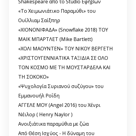
Shakespeare από το Studio Εφήβων
«Το Χειμωνιάτικο Παραμύθι» του
Ουίλλιαμ Σαίξπηρ
«ΧΙΟΝΟΝΙΦΑΔΑ» (Snowflake 2018) ΤΟΥ
ΜΑΙΚ ΜΠΑΡΤΛΕΤ (Mike Bartlett)
«ΧΟΛΙ ΜΑΟΥΝΤΕΝ» ΤΟΥ ΝΙΚΟΥ ΒΕΡΓΕΤΗ
«ΧΡΙΣΤΟΥΓΕΝΝΙΑΤΙΚΑ ΤΑΞΙΔΙΑ ΣΕ ΟΛΟ
ΤΟΝ ΚΟΣΜΟ ΜΕ ΤΗ ΜΟΥΣΤΑΡΔΕΛΑ ΚΑΙ
ΤΗ ΣΟΚΟΚΟ»
«Ψυχολογία Συριανού συζύγου» του
Εμμανουήλ Ροΐδη
ΑΓΓΕΛΕ ΜΟΥ (Angel 2016) του Χένρι
Νέιλορ ( Henry Naylor )
Ανοιξιάτικα παραμύθια με ζώα
Από Θέση Ισχύος - Η δύναμη του