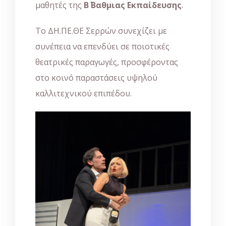
μαθητές της
Β΄ Βαθμιας Εκπαίδευσης
.
Το ΔΗ.ΠΕ.ΘΕ Σερρών συνεχίζει με
συνέπεια να επενδύει σε ποιοτικές
θεατρικές παραγωγές, προσφέροντας
στο κοινό παραστάσεις υψηλού
καλλιτεχνικού επιπέδου.