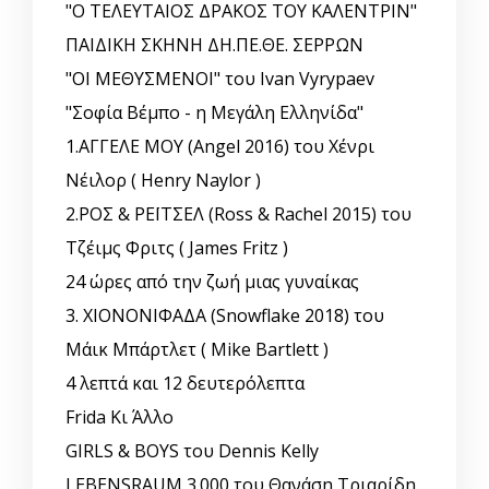
"Ο ΤΕΛΕΥΤΑΙΟΣ ΔΡΑΚΟΣ ΤΟΥ ΚΑΛΕΝΤΡΙΝ"
ΠΑΙΔΙΚΗ ΣΚΗΝΗ ΔΗ.ΠΕ.ΘΕ. ΣΕΡΡΩΝ
"ΟΙ ΜΕΘΥΣΜΕΝΟΙ" του Ivan Vyrypaev
"Σοφία Βέμπο - η Μεγάλη Ελληνίδα"
1.ΑΓΓΕΛΕ ΜΟΥ (Angel 2016) του Χένρι
Νέιλορ ( Henry Naylor )
2.ΡΟΣ & ΡΕΪΤΣΕΛ (Ross & Rachel 2015) του
Τζέιμς Φριτς ( James Fritz )
24 ώρες από την ζωή μιας γυναίκας
3. ΧΙΟΝΟΝΙΦΑΔΑ (Snowflake 2018) του
Μάικ Μπάρτλετ ( Mike Bartlett )
4 λεπτά και 12 δευτερόλεπτα
Frida Κι Άλλο
GIRLS & BOYS του Dennis Kelly
LEBENSRAUM 3.000 του Θανάση Τριαρίδη