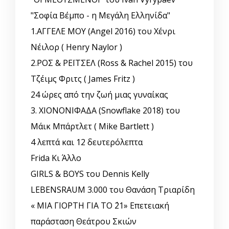
"Σοφία Βέμπο - η Μεγάλη Ελληνίδα"
1.ΑΓΓΕΛΕ ΜΟΥ (Angel 2016) του Χένρι
Νέιλορ ( Henry Naylor )
2.ΡΟΣ & ΡΕΪΤΣΕΛ (Ross & Rachel 2015) του
Τζέιμς Φριτς ( James Fritz )
24 ώρες από την ζωή μιας γυναίκας
3. ΧΙΟΝΟΝΙΦΑΔΑ (Snowflake 2018) του
Μάικ Μπάρτλετ ( Mike Bartlett )
4 λεπτά και 12 δευτερόλεπτα
Frida Κι Άλλο
GIRLS & BOYS του Dennis Kelly
LEBENSRAUM 3.000 του Θανάση Τριαρίδη
« ΜΙΑ ΓΙΟΡΤΗ ΓΙΑ ΤΟ ΄21» Επετειακή
παράσταση Θεάτρου Σκιών