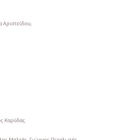
α Αριστείδου,
ος Καρύδας
λης Μαλτάς, Γιώργος Πεταλωτής