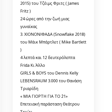
2015) του Τζέιμς Φριτς ( James
Fritz )
24 ώρες από την ζωή μιας
γυναίκας
3. ΧΙΟΝΟΝΙΦΑΔΑ (Snowflake 2018)
του Μάικ Μπάρτλετ ( Mike Bartlett
)
4 λεπτά και 12 δευτερόλεπτα
Frida Κι Άλλο
GIRLS & BOYS του Dennis Kelly
LEBENSRAUM 3.000 του Θανάση
Τριαρίδη
« ΜΙΑ ΓΙΟΡΤΗ ΓΙΑ ΤΟ ΄21»
Επετειακή παράσταση Θεάτρου
Σκιών