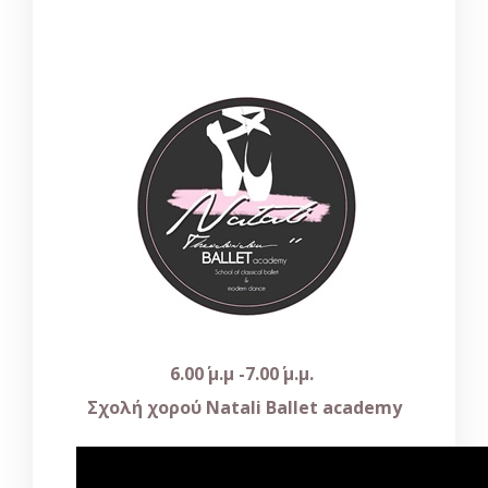
6.00΄ μ.μ -7.00΄ μ.μ.
Σχολή χορού
Natali
Ballet
academy