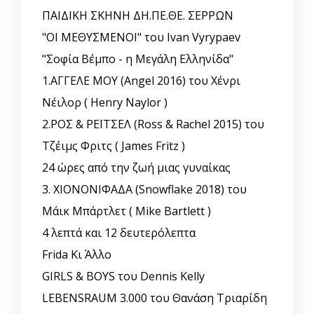
ΠΑΙΔΙΚΗ ΣΚΗΝΗ ΔΗ.ΠΕ.ΘΕ. ΣΕΡΡΩΝ
"ΟΙ ΜΕΘΥΣΜΕΝΟΙ" του Ivan Vyrypaev
"Σοφία Βέμπο - η Μεγάλη Ελληνίδα"
1.ΑΓΓΕΛΕ ΜΟΥ (Angel 2016) του Χένρι
Νέιλορ ( Henry Naylor )
2.ΡΟΣ & ΡΕΪΤΣΕΛ (Ross & Rachel 2015) του
Τζέιμς Φριτς ( James Fritz )
24 ώρες από την ζωή μιας γυναίκας
3. ΧΙΟΝΟΝΙΦΑΔΑ (Snowflake 2018) του
Μάικ Μπάρτλετ ( Mike Bartlett )
4 λεπτά και 12 δευτερόλεπτα
Frida Κι Άλλο
GIRLS & BOYS του Dennis Kelly
LEBENSRAUM 3.000 του Θανάση Τριαρίδη