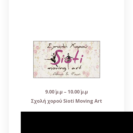
9.00΄
μ
.μ
– 10.00΄
μ
.μ
Σχολή
χορού
Sioti Moving Art