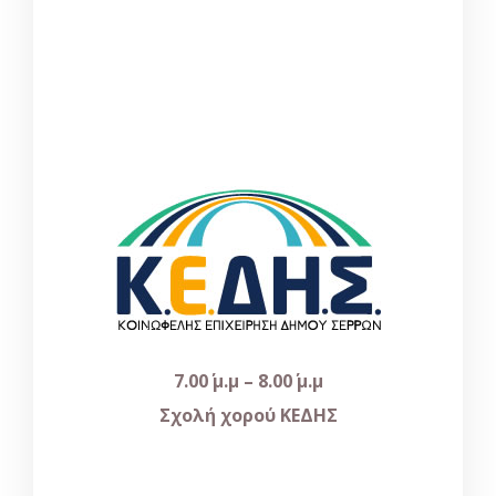
7.00΄ μ.μ – 8.00΄ μ.μ
Σχολή χορού
ΚΕΔΗΣ