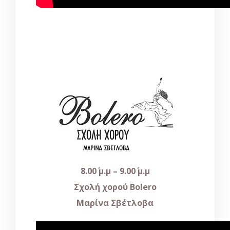
8.00΄ μ.μ – 9.00΄ μ.μ
Σχολή χορού
Bolero
Μαρίνα Σβέτλοβα