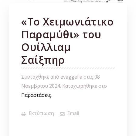
«Το Χειμωνιάτικο
Παραμύθι» του
Ουίλλιαμ
Σαίξπηρ
Συντάχθηκε από evaggelia στις
08
Νοεμβρίου 2024
. Καταχωρήθηκε στο
Παραστάσεις
.
Εκτύπωση
Email