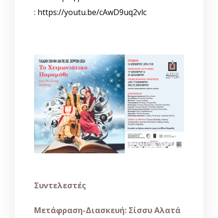
:
https://youtu.be/cAwD9uq2vlc
Συντελεστές
Μετάφραση-Διασκευή: Σίσσυ Αλατά