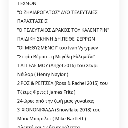
ΤΕΧΝΩΝ
"Ο ΖΗΛΙΑΡΟΓΑΤΟΣ" ΔΥΟ ΤΕΛΕΥΤΑΙΕΣ
ΠΑΡΑΣΤΑΣΕΙΣ
"Ο ΤΕΛΕΥΤΑΙΟΣ ΔΡΑΚΟΣ ΤΟΥ ΚΑΛΕΝΤΡΙΝ"
ΠΑΙΔΙΚΗ ΣΚΗΝΗ ΔΗ.ΠΕ.ΘΕ. ΣΕΡΡΩΝ
"ΟΙ ΜΕΘΥΣΜΕΝΟΙ" του Ivan Vyrypaev
"Σοφία Βέμπο - η Μεγάλη Ελληνίδα"
1.ΑΓΓΕΛΕ ΜΟΥ (Angel 2016) του Χένρι
Νέιλορ ( Henry Naylor )
2.ΡΟΣ & ΡΕΪΤΣΕΛ (Ross & Rachel 2015) του
Τζέιμς Φριτς ( James Fritz )
24 ώρες από την ζωή μιας γυναίκας
3. ΧΙΟΝΟΝΙΦΑΔΑ (Snowflake 2018) του
Μάικ Μπάρτλετ ( Mike Bartlett )
4 λεπτά και 12 δευτερόλεπτα