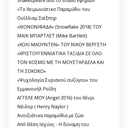
Shakespeare από το Studio Εφήβων
«Το Χειμωνιάτικο Παραμύθι» του
Ουίλλιαμ Σαίξπηρ
«ΧΙΟΝΟΝΙΦΑΔΑ» (Snowflake 2018) ΤΟΥ
ΜΑΙΚ ΜΠΑΡΤΛΕΤ (Mike Bartlett)
«ΧΟΛΙ ΜΑΟΥΝΤΕΝ» ΤΟΥ ΝΙΚΟΥ ΒΕΡΓΕΤΗ
«ΧΡΙΣΤΟΥΓΕΝΝΙΑΤΙΚΑ ΤΑΞΙΔΙΑ ΣΕ ΟΛΟ
ΤΟΝ ΚΟΣΜΟ ΜΕ ΤΗ ΜΟΥΣΤΑΡΔΕΛΑ ΚΑΙ
ΤΗ ΣΟΚΟΚΟ»
«Ψυχολογία Συριανού συζύγου» του
Εμμανουήλ Ροΐδη
ΑΓΓΕΛΕ ΜΟΥ (Angel 2016) του Χένρι
Νέιλορ ( Henry Naylor )
Ανοιξιάτικα παραμύθια με ζώα
Από Θέση Ισχύος - Η δύναμη του