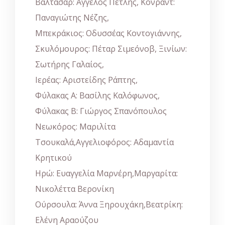
Βαλτάσαρ: Άγγελος Πέτλης, Κόνραντ:
Παναγιώτης Νέζης,
Μπεκράκιος: Οδυσσέας Κοντογιάννης,
Σκυλόμουρος: Πέταρ Σιμεόνοβ, Ξινίων:
Σωτήρης Γαλαίος,
Ιερέας: Αριστείδης Ράπτης,
Φύλακας Α: Βασίλης Καλόφωνος,
Φύλακας Β: Γιώργος Σπανόπουλος
Νεωκόρος: Μαριλίτα
Τσουκαλά,Αγγελιοφόρος: Αδαμαντία
Κρητικού
Ηρώ: Ευαγγελία Μαρνέρη,Μαργαρίτα:
Νικολέττα Βερονίκη
Ούρσουλα: Άννα Ξηρουχάκη,Βεατρίκη:
Ελένη Αραούζου