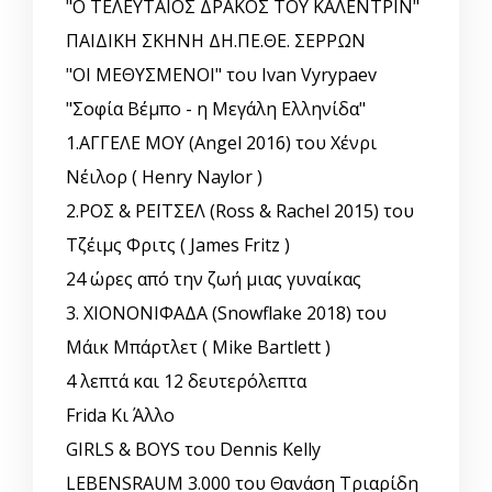
"Ο ΤΕΛΕΥΤΑΙΟΣ ΔΡΑΚΟΣ ΤΟΥ ΚΑΛΕΝΤΡΙΝ"
ΠΑΙΔΙΚΗ ΣΚΗΝΗ ΔΗ.ΠΕ.ΘΕ. ΣΕΡΡΩΝ
"ΟΙ ΜΕΘΥΣΜΕΝΟΙ" του Ivan Vyrypaev
"Σοφία Βέμπο - η Μεγάλη Ελληνίδα"
1.ΑΓΓΕΛΕ ΜΟΥ (Angel 2016) του Χένρι
Νέιλορ ( Henry Naylor )
2.ΡΟΣ & ΡΕΪΤΣΕΛ (Ross & Rachel 2015) του
Τζέιμς Φριτς ( James Fritz )
24 ώρες από την ζωή μιας γυναίκας
3. ΧΙΟΝΟΝΙΦΑΔΑ (Snowflake 2018) του
Μάικ Μπάρτλετ ( Mike Bartlett )
4 λεπτά και 12 δευτερόλεπτα
Frida Κι Άλλο
GIRLS & BOYS του Dennis Kelly
LEBENSRAUM 3.000 του Θανάση Τριαρίδη