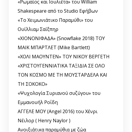
«Ρωμαίος και Ιουλιέτα» του William
Shakespeare από το Studio Εφήβων
«Το Χειμωνιάτικο Παραμύθι» του
Ουίλλιαμ Σαίξπηρ
«ΧΙΟΝΟΝΙΦΑΔΑ» (Snowflake 2018) ΤΟΥ
ΜΑΙΚ ΜΠΑΡΤΛΕΤ (Mike Bartlett)
«ΧΟΛΙ ΜΑΟΥΝΤΕΝ» ΤΟΥ ΝΙΚΟΥ ΒΕΡΓΕΤΗ
«ΧΡΙΣΤΟΥΓΕΝΝΙΑΤΙΚΑ ΤΑΞΙΔΙΑ ΣΕ ΟΛΟ
ΤΟΝ ΚΟΣΜΟ ΜΕ ΤΗ ΜΟΥΣΤΑΡΔΕΛΑ ΚΑΙ
ΤΗ ΣΟΚΟΚΟ»
«Ψυχολογία Συριανού συζύγου» του
Εμμανουήλ Ροΐδη
ΑΓΓΕΛΕ ΜΟΥ (Angel 2016) του Χένρι
Νέιλορ ( Henry Naylor )
Ανοιξιάτικα παραμύθια με ζώα