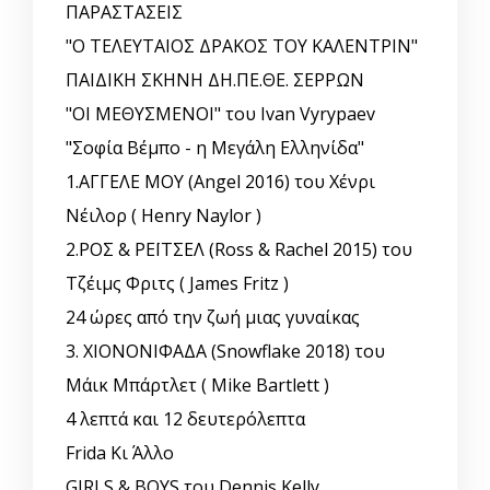
ΠΑΡΑΣΤΑΣΕΙΣ
"Ο ΤΕΛΕΥΤΑΙΟΣ ΔΡΑΚΟΣ ΤΟΥ ΚΑΛΕΝΤΡΙΝ"
ΠΑΙΔΙΚΗ ΣΚΗΝΗ ΔΗ.ΠΕ.ΘΕ. ΣΕΡΡΩΝ
"ΟΙ ΜΕΘΥΣΜΕΝΟΙ" του Ivan Vyrypaev
"Σοφία Βέμπο - η Μεγάλη Ελληνίδα"
1.ΑΓΓΕΛΕ ΜΟΥ (Angel 2016) του Χένρι
Νέιλορ ( Henry Naylor )
2.ΡΟΣ & ΡΕΪΤΣΕΛ (Ross & Rachel 2015) του
Τζέιμς Φριτς ( James Fritz )
24 ώρες από την ζωή μιας γυναίκας
3. ΧΙΟΝΟΝΙΦΑΔΑ (Snowflake 2018) του
Μάικ Μπάρτλετ ( Mike Bartlett )
4 λεπτά και 12 δευτερόλεπτα
Frida Κι Άλλο
GIRLS & BOYS του Dennis Kelly