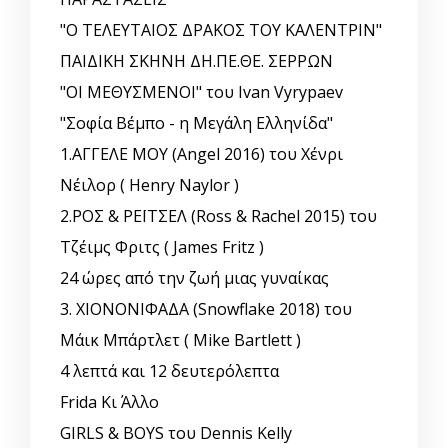
"Ο ΤΕΛΕΥΤΑΙΟΣ ΔΡΑΚΟΣ ΤΟΥ ΚΑΛΕΝΤΡΙΝ"
ΠΑΙΔΙΚΗ ΣΚΗΝΗ ΔΗ.ΠΕ.ΘΕ. ΣΕΡΡΩΝ
"ΟΙ ΜΕΘΥΣΜΕΝΟΙ" του Ivan Vyrypaev
"Σοφία Βέμπο - η Μεγάλη Ελληνίδα"
1.ΑΓΓΕΛΕ ΜΟΥ (Angel 2016) του Χένρι
Νέιλορ ( Henry Naylor )
2.ΡΟΣ & ΡΕΪΤΣΕΛ (Ross & Rachel 2015) του
Τζέιμς Φριτς ( James Fritz )
24 ώρες από την ζωή μιας γυναίκας
3. ΧΙΟΝΟΝΙΦΑΔΑ (Snowflake 2018) του
Μάικ Μπάρτλετ ( Mike Bartlett )
4 λεπτά και 12 δευτερόλεπτα
Frida Κι Άλλο
GIRLS & BOYS του Dennis Kelly