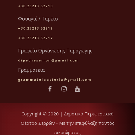
+30.23213 52210
Φουαγιέ / Ταμείο
+30.23213 52218
+30.23213 52217
Γραφείο Οργάνωσης Παραγωγής
dipetheserron@gmail.com
Γραμματεία
grammateiaasteria@gmail.com
Copyright © 2020 | Δημοτικό Περιφερειακό
Θέατρο Σερρών - Με την επιφύλαξη παντός
δικαιώματος