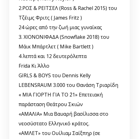
2.ΡΟΣ & ΡΕΪΤΣΕΛ (Ross & Rachel 2015) του
Τζέιμς Φριτς ( James Fritz )
24 ώρες από την ζωή μιας γυναίκας
3. ΧΙΟΝΟΝΙΦΑΔΑ (Snowflake 2018) του
Μάικ Μπάρτλετ ( Mike Bartlett )
4 λεπτά και 12 δευτερόλεπτα
Frida Κι Άλλο
GIRLS & BOYS του Dennis Kelly
LEBENSRAUM 3.000 του Θανάση Τριαρίδη
« ΜΙΑ ΓΙΟΡΤΗ ΓΙΑ ΤΟ ΄21» Επετειακή
παράσταση Θεάτρου Σκιών
«ΑΜΑΛΙΑ» Μια Βαυαρή βασίλισσα στο
νεοσύστατο Ελληνικό κράτος.
«ΑΜΛΕΤ» του Ουίλιαμ Σαίξπηρ (σε