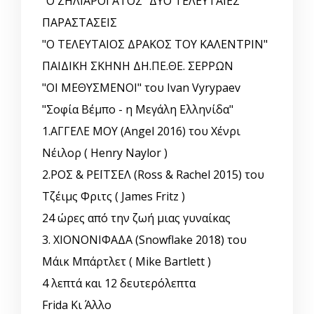
"Ο ΖΗΛΙΑΡΟΓΑΤΟΣ" ΔΥΟ ΤΕΛΕΥΤΑΙΕΣ
ΠΑΡΑΣΤΑΣΕΙΣ
"Ο ΤΕΛΕΥΤΑΙΟΣ ΔΡΑΚΟΣ ΤΟΥ ΚΑΛΕΝΤΡΙΝ"
ΠΑΙΔΙΚΗ ΣΚΗΝΗ ΔΗ.ΠΕ.ΘΕ. ΣΕΡΡΩΝ
"ΟΙ ΜΕΘΥΣΜΕΝΟΙ" του Ivan Vyrypaev
"Σοφία Βέμπο - η Μεγάλη Ελληνίδα"
1.ΑΓΓΕΛΕ ΜΟΥ (Angel 2016) του Χένρι
Νέιλορ ( Henry Naylor )
2.ΡΟΣ & ΡΕΪΤΣΕΛ (Ross & Rachel 2015) του
Τζέιμς Φριτς ( James Fritz )
24 ώρες από την ζωή μιας γυναίκας
3. ΧΙΟΝΟΝΙΦΑΔΑ (Snowflake 2018) του
Μάικ Μπάρτλετ ( Mike Bartlett )
4 λεπτά και 12 δευτερόλεπτα
Frida Κι Άλλο