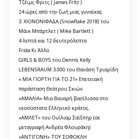
Τζέιμς Φριτς ( James Fritz )
24 ώρες από την ζωή μιας γυναίκας
3. ΧΙΟΝΟΝΙΦΑΔΑ (Snowflake 2018) του
Μάικ Μπάρτλετ ( Mike Bartlett )
4 λεπτά και 12 δευτερόλεπτα
Frida Κι Άλλο
GIRLS & BOYS του Dennis Kelly
LEBENSRAUM 3.000 του Θανάση Τριαρίδη
« ΜΙΑ ΓΙΟΡΤΗ ΓΙΑ ΤΟ ΄21» Επετειακή
παράσταση Θεάτρου Σκιών
«ΑΜΑΛΙΑ» Μια Βαυαρή βασίλισσα στο
νεοσύστατο Ελληνικό κράτος.
«ΑΜΛΕΤ» του Ουίλιαμ Σαίξπηρ (σε
μεταγραφή Ανδρέα Φλουράκη)
«ΑΝΤΙΓΟΝΗ» ΤΟΥ ΣΟΦΟΚΛΗ