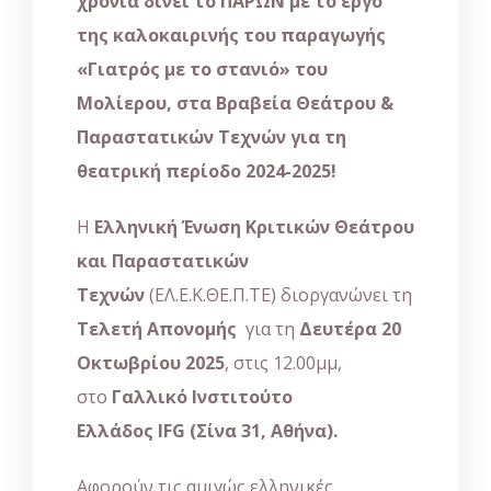
χρονιά
δίνει το ΠΑΡΩΝ
με το έργο
της καλοκαιρινής του παραγωγής
«Γιατρός με το στανιό» του
Μολίερου, στα Βραβεία Θεάτρου &
Παραστατικών Τεχνών για τη
θεατρική περίοδο 2024-2025!
Η
Ελληνική Ένωση Κριτικών Θεάτρου
και Παραστατικών
Τεχνών
(ΕΛ.Ε.Κ.ΘΕ.Π.ΤΕ) διοργανώνει τη
Τελετή Απονομής
για τη
Δευτέρα 20
Οκτωβρίου 2025
, στις 12.00μμ,
στο
Γαλλικό Ινστιτούτο
Ελλάδος IFG
(Σίνα 31, Αθήνα).
Αφορούν τις αμιγώς ελληνικές