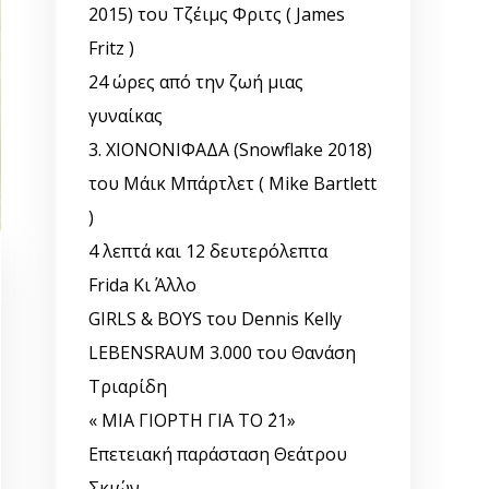
2015) του Τζέιμς Φριτς ( James
Fritz )
24 ώρες από την ζωή μιας
γυναίκας
3. ΧΙΟΝΟΝΙΦΑΔΑ (Snowflake 2018)
του Μάικ Μπάρτλετ ( Mike Bartlett
)
4 λεπτά και 12 δευτερόλεπτα
Frida Κι Άλλο
GIRLS & BOYS του Dennis Kelly
LEBENSRAUM 3.000 του Θανάση
Τριαρίδη
« ΜΙΑ ΓΙΟΡΤΗ ΓΙΑ ΤΟ ΄21»
Επετειακή παράσταση Θεάτρου
Σκιών