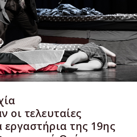
χία
 οι τελευταίες
α εργαστήρια της 19ης