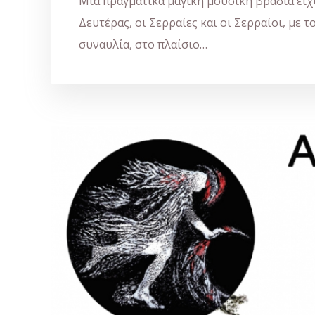
Μία πραγματικά μαγική μουσική βραδιά είχ
Δευτέρας, οι Σερραίες και οι Σερραίοι, με 
συναυλία, στο πλαίσιο…