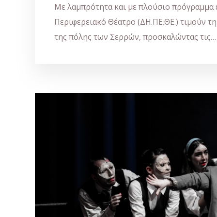
Με λαμπρότητα και με πλούσιο πρόγραμμα 
Περιφερειακό Θέατρο (ΔΗ.ΠΕ.ΘΕ.) τιμούν 
της πόλης των Σερρών, προσκαλώντας τις…