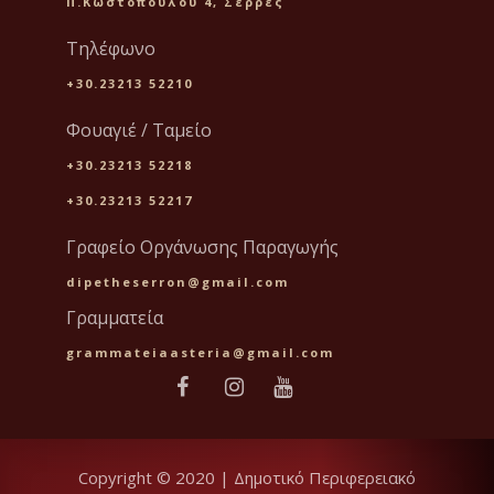
Π.Κωστοπούλου 4, Σέρρες
Τηλέφωνο
+30.23213 52210
Φουαγιέ / Ταμείο
+30.23213 52218
+30.23213 52217
Γραφείο Οργάνωσης Παραγωγής
dipetheserron@gmail.com
Γραμματεία
grammateiaasteria@gmail.com
Copyright © 2020 | Δημοτικό Περιφερειακό