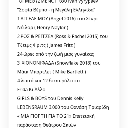
"ΟΙ ΜΕΘΥΣΜΕΝΟΙ" του Ivan Vyrypaev
"Σοφία Βέμπο - η Μεγάλη Ελληνίδα"
1.ΑΓΓΕΛΕ ΜΟΥ (Angel 2016) του Χένρι
Νέιλορ ( Henry Naylor )
2.ΡΟΣ & ΡΕΪΤΣΕΛ (Ross & Rachel 2015) του
Τζέιμς Φριτς ( James Fritz )
24 ώρες από την ζωή μιας γυναίκας
3. ΧΙΟΝΟΝΙΦΑΔΑ (Snowflake 2018) του
Μάικ Μπάρτλετ ( Mike Bartlett )
4 λεπτά και 12 δευτερόλεπτα
Frida Κι Άλλο
GIRLS & BOYS του Dennis Kelly
LEBENSRAUM 3.000 του Θανάση Τριαρίδη
« ΜΙΑ ΓΙΟΡΤΗ ΓΙΑ ΤΟ ΄21» Επετειακή
παράσταση Θεάτρου Σκιών